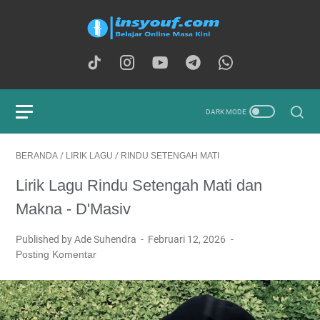
BERANDA
/
LIRIK LAGU
/
RINDU SETENGAH MATI
Lirik Lagu Rindu Setengah Mati dan
Makna - D'Masiv
Published by Ade Suhendra
Februari 12, 2026
Posting Komentar