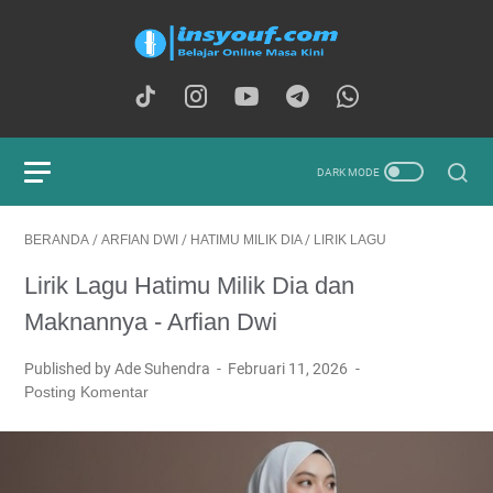
BERANDA
/
ARFIAN DWI
/
HATIMU MILIK DIA
/
LIRIK LAGU
Lirik Lagu Hatimu Milik Dia dan
Maknannya - Arfian Dwi
Published by Ade Suhendra
Februari 11, 2026
Posting Komentar