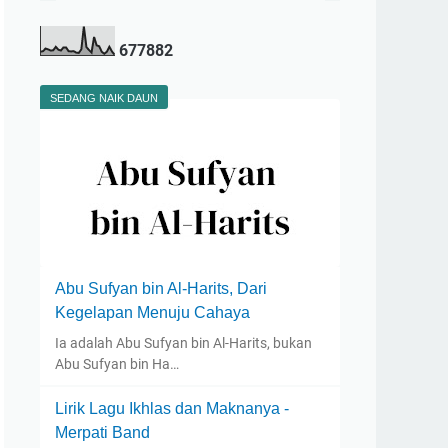
6
7
7
8
8
2
SEDANG NAIK DAUN
Abu Sufyan bin Al-Harits, Dari
Kegelapan Menuju Cahaya
Ia adalah Abu Sufyan bin Al-Harits, bukan
Abu Sufyan bin Ha…
Lirik Lagu Ikhlas dan Maknanya -
Merpati Band