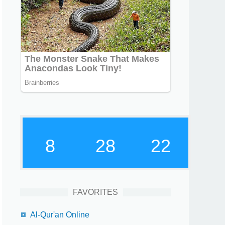
8
28
23
FAVORITES
Al-Qur'an Online