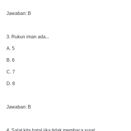
Jawaban: B
3. Rukun iman ada...
A. 5
B. 6
C. 7
D. 8
Jawaban: B
4. Salat kita batal jika tidak membaca surat...