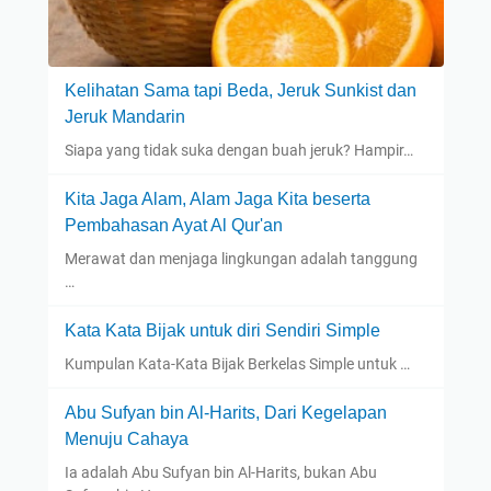
Kelihatan Sama tapi Beda, Jeruk Sunkist dan
Jeruk Mandarin
Siapa yang tidak suka dengan buah jeruk? Hampir…
Kita Jaga Alam, Alam Jaga Kita beserta
Pembahasan Ayat Al Qur'an
Merawat dan menjaga lingkungan adalah tanggung
…
Kata Kata Bijak untuk diri Sendiri Simple
Kumpulan Kata-Kata Bijak Berkelas Simple untuk …
Abu Sufyan bin Al-Harits, Dari Kegelapan
Menuju Cahaya
Ia adalah Abu Sufyan bin Al-Harits, bukan Abu