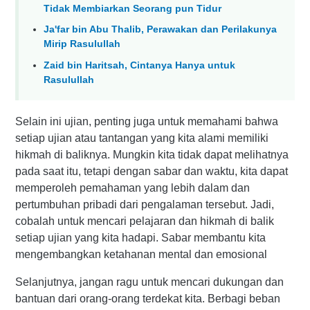
Tidak Membiarkan Seorang pun Tidur
Ja'far bin Abu Thalib, Perawakan dan Perilakunya
Mirip Rasulullah
Zaid bin Haritsah, Cintanya Hanya untuk
Rasulullah
Selain ini ujian, penting juga untuk memahami bahwa
setiap ujian atau tantangan yang kita alami memiliki
hikmah di baliknya. Mungkin kita tidak dapat melihatnya
pada saat itu, tetapi dengan sabar dan waktu, kita dapat
memperoleh pemahaman yang lebih dalam dan
pertumbuhan pribadi dari pengalaman tersebut. Jadi,
cobalah untuk mencari pelajaran dan hikmah di balik
setiap ujian yang kita hadapi. Sabar membantu kita
mengembangkan ketahanan mental dan emosional
Selanjutnya, jangan ragu untuk mencari dukungan dan
bantuan dari orang-orang terdekat kita. Berbagi beban