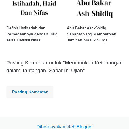
Definisi Istihadah dan
Abu Bakar Ash-Shidiq,
Perbedaannya dengan Haid
Sahabat yang Memperoleh
serta Definisi Nifas
Jaminan Masuk Surga
Posting Komentar untuk "Menemukan Ketenangan
dalam Tantangan, Sabar Ini Ujian"
Posting Komentar
Diberdayakan oleh Blogger