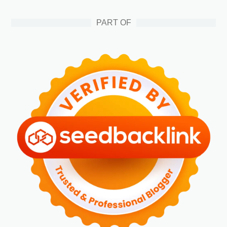
PART OF