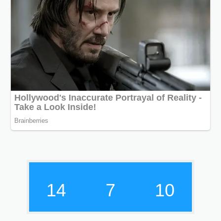
14
7
11