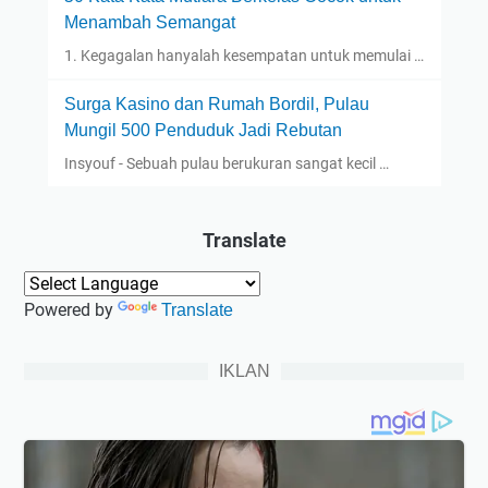
Menambah Semangat
1. Kegagalan hanyalah kesempatan untuk memulai …
Surga Kasino dan Rumah Bordil, Pulau
Mungil 500 Penduduk Jadi Rebutan
Insyouf - Sebuah pulau berukuran sangat kecil …
Translate
Powered by
Translate
IKLAN