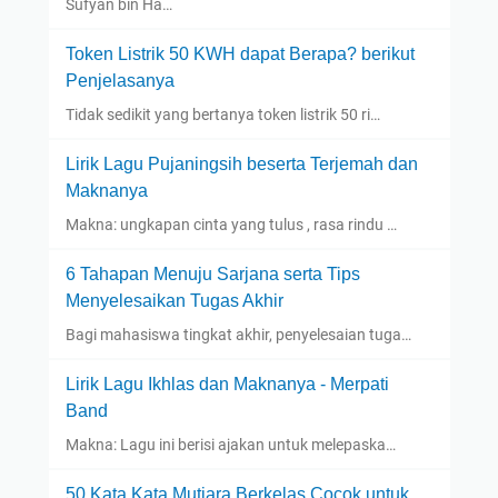
Sufyan bin Ha…
Token Listrik 50 KWH dapat Berapa? berikut
Penjelasanya
Tidak sedikit yang bertanya token listrik 50 ri…
Lirik Lagu Pujaningsih beserta Terjemah dan
Maknanya
Makna: ungkapan cinta yang tulus , rasa rindu …
6 Tahapan Menuju Sarjana serta Tips
Menyelesaikan Tugas Akhir
Bagi mahasiswa tingkat akhir, penyelesaian tuga…
Lirik Lagu Ikhlas dan Maknanya - Merpati
Band
Makna: Lagu ini berisi ajakan untuk melepaska…
50 Kata Kata Mutiara Berkelas Cocok untuk