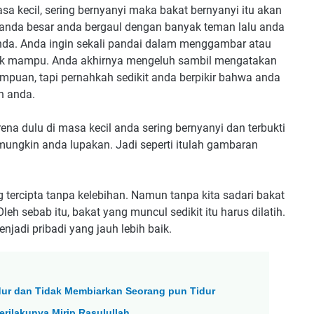
a kecil, sering bernyanyi maka bakat bernyanyi itu akan
 anda besar anda bergaul dengan banyak teman lalu anda
anda. Anda ingin sekali pandai dalam menggambar atau
dak mampu. Anda akhirnya mengeluh sambil mengatakan
mpuan, tapi pernahkah sedikit anda berpikir bahwa anda
n anda.
rena dulu di masa kecil anda sering bernyanyi dan terbukti
ungkin anda lupakan. Jadi seperti itulah gambaran
g tercipta tanpa kelebihan. Namun tanpa kita sadari bakat
eh sebab itu, bakat yang muncul sedikit itu harus dilatih.
jadi pribadi yang jauh lebih baik.
Tidur dan Tidak Membiarkan Seorang pun Tidur
erilakunya Mirip Rasulullah