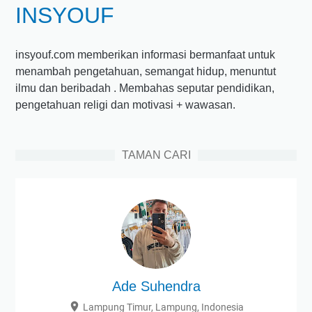
INSYOUF
u
n
t
insyouf.com memberikan informasi bermanfaat untuk
u
menambah pengetahuan, semangat hidup, menuntut
k
ilmu dan beribadah . Membahas seputar pendidikan,
M
pengetahuan religi dan motivasi + wawasan.
e
n
c
TAMAN CARI
e
g
a
h
H
i
p
e
Ade Suhendra
r
Lampung Timur, Lampung, Indonesia