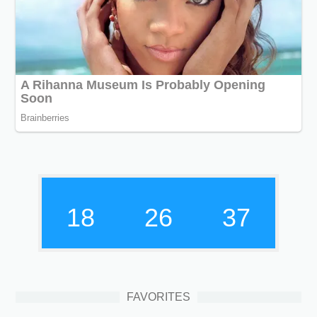
18
26
38
FAVORITES