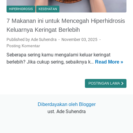
HIPERHIDROSIS
KESEHATAN
7 Makanan ini untuk Mencegah Hiperhidrosis
Keluarnya Keringat Berlebih
Published by Ade Suhendra
November 03, 2025
Posting Komentar
Seberapa sering kamu mengalami keluar keringat
berlebih? Jika cukup sering, sebaiknya k…
7
Read More »
M
a
k
POSTINGAN LAMA
a
n
Diberdayakan oleh Blogger
a
ust. Ade Suhendra
n
i
n
i