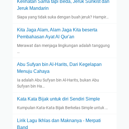
Kelihatan Sama tapi Beda, Jeruk Sunkist dan
r
Jeruk Mandarin
i
Siapa yang tidak suka dengan buah jeruk? Hampir…
n
g
Kita Jaga Alam, Alam Jaga Kita beserta
a
Pembahasan Ayat Al Qur'an
t
Merawat dan menjaga lingkungan adalah tanggung
B
…
e
r
Abu Sufyan bin Al-Harits, Dari Kegelapan
l
Menuju Cahaya
e
Ia adalah Abu Sufyan bin Al-Harits, bukan Abu
b
Sufyan bin Ha…
i
h
Kata Kata Bijak untuk diri Sendiri Simple
Kumpulan Kata-Kata Bijak Berkelas Simple untuk …
Lirik Lagu Ikhlas dan Maknanya - Merpati
Band