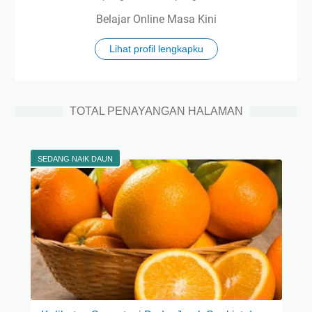
h
Belajar Online Masa Kini
i
d
Lihat profil lengkapku
r
o
s
i
TOTAL PENAYANGAN HALAMAN
s
K
e
SEDANG NAIK DAUN
l
u
a
r
n
y
a
K
e