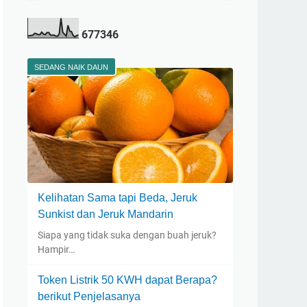
6
7
7
3
4
6
SEDANG NAIK DAUN
Kelihatan Sama tapi Beda, Jeruk
Sunkist dan Jeruk Mandarin
Siapa yang tidak suka dengan buah jeruk?
Hampir…
Token Listrik 50 KWH dapat Berapa?
berikut Penjelasanya