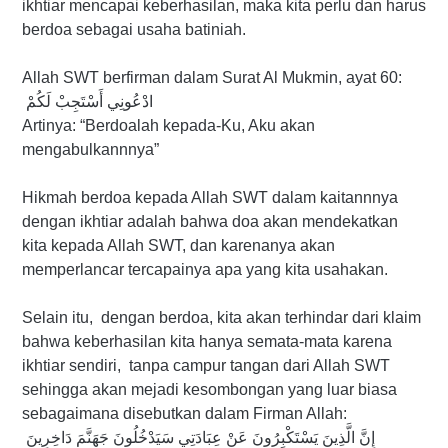
ikhtiar mencapai keberhasilan, maka kita perlu dan harus
berdoa sebagai usaha batiniah.
Allah SWT berfirman dalam Surat Al Mukmin, ayat 60:
ادْعُونِي أَسْتَجِبْ لَكُمْ
Artinya: “Berdoalah kepada-Ku, Aku akan
mengabulkannnya”
Hikmah berdoa kepada Allah SWT dalam kaitannnya
dengan ikhtiar adalah bahwa doa akan mendekatkan
kita kepada Allah SWT, dan karenanya akan
memperlancar tercapainya apa yang kita usahakan.
Selain itu, dengan berdoa, kita akan terhindar dari klaim
bahwa keberhasilan kita hanya semata-mata karena
ikhtiar sendiri, tanpa campur tangan dari Allah SWT
sehingga akan mejadi kesombongan yang luar biasa
sebagaimana disebutkan dalam Firman Allah:
إِنَّ الَّذِينَ يَسْتَكْبِرُونَ عَنْ عِبَادَتِي سَيَدْخُلُونَ جَهَنَّمَ دَاخِرِينَ