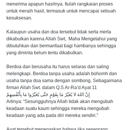
menerima apapun hasilnya. Itulah rangkaian proses
untuk meraih hasil, termasuk untuk mencapai sebuah
kesuksesan.
Kalaupun usaha dan doa tersebut tidak serta merta
dikabulkan karena Allah Swt, Maha Mengetahui yang
dibutuhkan dan bermanfaat bagi hambanya sehingga
yang diminta belum tentu dikabulkan.
Berdoa dan berusaha itu harus selaras dan saling
melengkapi. Berdoa tanpa usaha adalah bohomh dan
usaha tanpa doa sama dengan sombong. Sebagaimana
firman Allah Swt. dalam Q.S Ar-Ra’d Ayat 11
إِنَّ اللهَ لا يُغَيِّرُ مَا بِقَوْمٍ حَتَّى يُغَيِّرُوا مَا بِأَنْفُسِهِمْ
Artinya: “Sesungguhnya Allah tidak akan mengubah
keadaan suatu kaum sehingga mereka mengubah
keadaan yang ada pada diri mereka sendiri.”
Ayat tersebut menegaskan bahwa jika seseorang