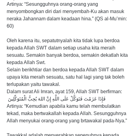
Artinya: “Sesungguhnya orang-orang yang
menyombongkan diri dari menyembah-Ku akan masuk
neraka Jahannam dalam keadaan hina.” (QS al-Mu’min:
60)
Oleh karena itu, sepatutnyalah kita tidak lupa berdoa
kepada Allah SWT dalam setiap usaha kita meraih
sesuatu. Semakin banyak berdoa, semakin dekatlah kita
kepada Allah Swt.
Selain berikhtiar dan berdoa kepada Allah SWT dalam
upaya kita meraih sesuatu, satu hal lagi yang tak boleh
terlupakan yaitu tawakal.
Dalam surat Ali Imran, ayat 159, Allah SWT berfirman:
فَإِذَا عَزَمْتَ فَتَوَكَّلْ عَلَى اللَّهِ إِنَّ اللهَ يُحِبُّ الْمُتَوَكِّلِينَ
Artinya: “Kemudian apabila kamu telah membulatkan
tekad, maka bertwakallah kepada Allah. Sesungguhnya
Allah menyukai orang-orang yang brtawakal pada-Nya.”
Tawakkal adalah menyerahkan sepenuhnya kepada