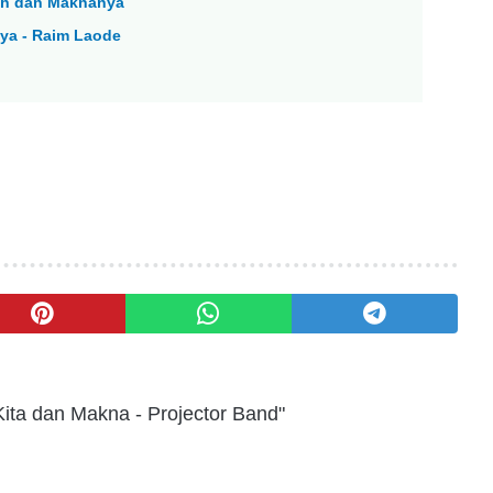
mah dan Maknanya
ya - Raim Laode
Kita dan Makna - Projector Band"