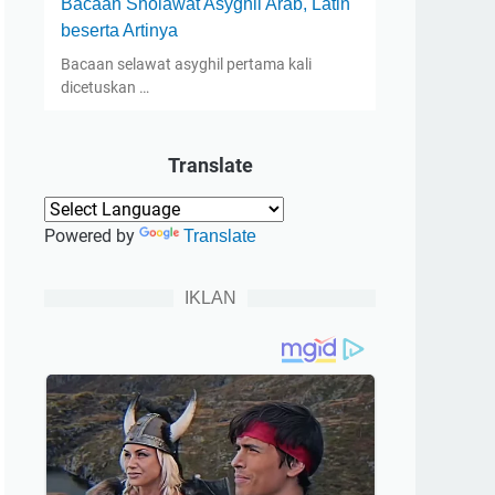
Bacaan Sholawat Asyghil Arab, Latin
beserta Artinya
Bacaan selawat asyghil pertama kali
dicetuskan …
Translate
Powered by
Translate
IKLAN