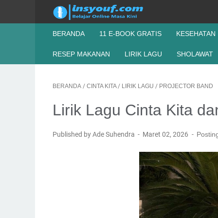
BERANDA
11 E-BOOK GRATIS
KESEHATAN
RESEP MAKANAN
LIRIK LAGU
SHOLAWAT
BERANDA
/
CINTA KITA
/
LIRIK LAGU
/
PROJECTOR BAND
Lirik Lagu Cinta Kita d
Published by Ade Suhendra
Maret 02, 2026
Postin