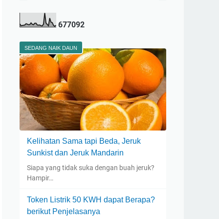
6
7
7
0
9
2
SEDANG NAIK DAUN
Kelihatan Sama tapi Beda, Jeruk
Sunkist dan Jeruk Mandarin
Siapa yang tidak suka dengan buah jeruk?
Hampir…
Token Listrik 50 KWH dapat Berapa?
berikut Penjelasanya