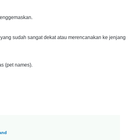
menggemaskan.
yang sudah sangat dekat atau merencanakan ke jenjang
s (pet names).
Band