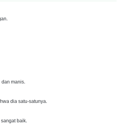
gan.
 dan manis.
wa dia satu-satunya.
 sangat baik.