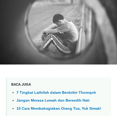
BACA JUGA
7 Tingkat Lathifah dalam Berdzikir Thoreqoh
Jangan Merasa Lemah dan Bersedih Hati
10 Cara Membahagiakan Orang Tua, Yuk Simak!