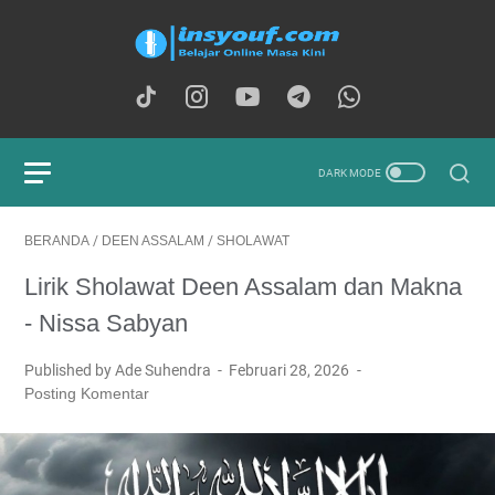
BERANDA
/
DEEN ASSALAM
/
SHOLAWAT
Lirik Sholawat Deen Assalam dan Makna
- Nissa Sabyan
Published by Ade Suhendra
Februari 28, 2026
Posting Komentar