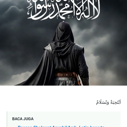
اَبْتَحِيَةْ وَبْسَلَامْ
BACA JUGA