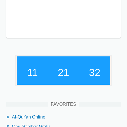
11
21
33
FAVORITES
Al-Qur'an Online
Cari Gambar Gratis