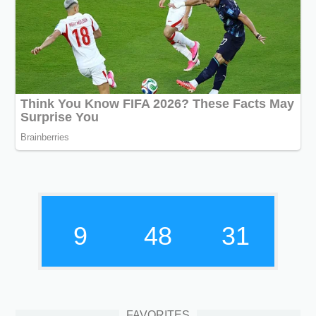
9
48
32
FAVORITES