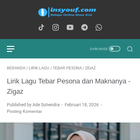
BERANDA
/
LIRIK LAGU
/
TEBAR PESONA
/
ZIGAZ
Lirik Lagu Tebar Pesona dan Maknanya -
Zigaz
Published by Ade Suhendra
Februari 18, 2026
Posting Komentar