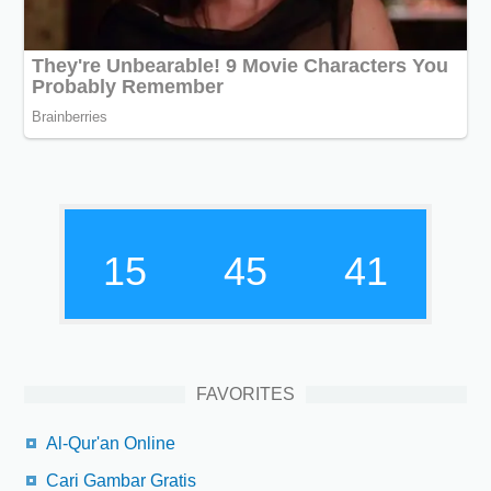
15
45
42
FAVORITES
Al-Qur'an Online
Cari Gambar Gratis