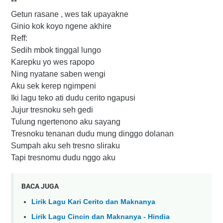
**
Getun rasane , wes tak upayakne
Ginio kok koyo ngene akhire
Reff:
Sedih mbok tinggal lungo
Karepku yo wes rapopo
Ning nyatane saben wengi
Aku sek kerep ngimpeni
Iki lagu teko ati dudu cerito ngapusi
Jujur tresnoku seh gedi
Tulung ngertenono aku sayang
Tresnoku tenanan dudu mung dinggo dolanan
Sumpah aku seh tresno sliraku
Tapi tresnomu dudu nggo aku
BACA JUGA
Lirik Lagu Kari Cerito dan Maknanya
Lirik Lagu Cincin dan Maknanya - Hindia