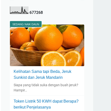
6
7
7
2
6
8
SEDANG NAIK DAUN
Kelihatan Sama tapi Beda, Jeruk
Sunkist dan Jeruk Mandarin
Siapa yang tidak suka dengan buah jeruk?
Hampir…
Token Listrik 50 KWH dapat Berapa?
berikut Penjelasanya