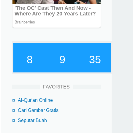
8
9
36
FAVORITES
Al-Qur'an Online
Cari Gambar Gratis
Seputar Buah