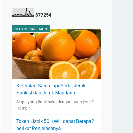
6
7
7
2
5
4
SEDANG NAIK DAUN
Kelihatan Sama tapi Beda, Jeruk
Sunkist dan Jeruk Mandarin
Siapa yang tidak suka dengan buah jeruk?
Hampir…
Token Listrik 50 KWH dapat Berapa?
berikut Penjelasanya