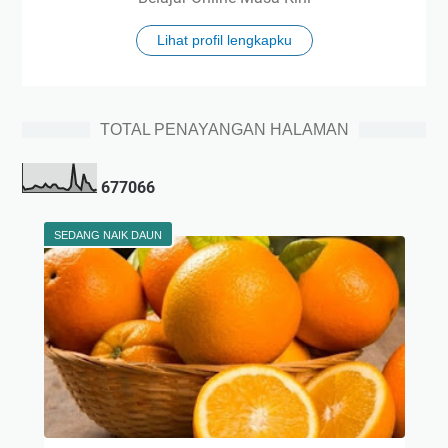
Lihat profil lengkapku
TOTAL PENAYANGAN HALAMAN
6
7
7
0
6
6
SEDANG NAIK DAUN