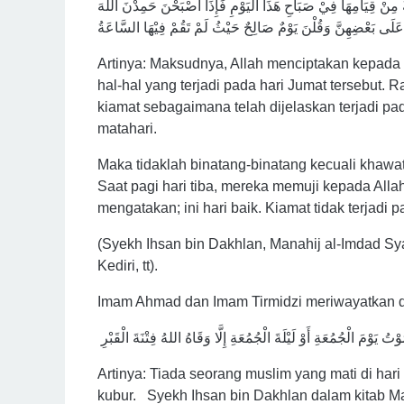
ٌ مِنْ قِيَامِهَا فِيْ صَبَاحِ هَذَا الْيَوْمِ فَإِذَا أَصْبَحْنَ حَمِدْنَ اللهَ
Artinya: Maksudnya, Allah menciptakan kepada
hal-hal yang terjadi pada hari Jumat tersebut.
kiamat sebagaimana telah dijelaskan terjadi pa
matahari.
Maka tidaklah binatang-binatang kecuali khawati
Saat pagi hari tiba, mereka memuji kepada All
mengatakan; ini hari baik. Kiamat tidak terjadi p
(Syekh Ihsan bin Dakhlan, Manahij al-Imdad Sya
Kediri, tt).
Imam Ahmad dan Imam Tirmidzi meriwayatkan dar
Artinya: Tiada seorang muslim yang mati di hari
kubur. Syekh Ihsan bin Dakhlan dalam kitab Mana