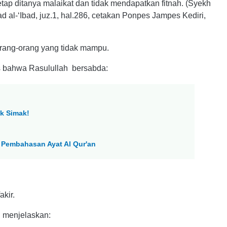
etap ditanya malaikat dan tidak mendapatkan fitnah. (Syekh
d al-‘Ibad, juz.1, hal.286, cetakan Ponpes Jampes Kediri,
orang-orang yang tidak mampu.
as bahwa Rasulullah bersabda:
k Simak!
a Pembahasan Ayat Al Qur'an
fakir.
lan menjelaskan: