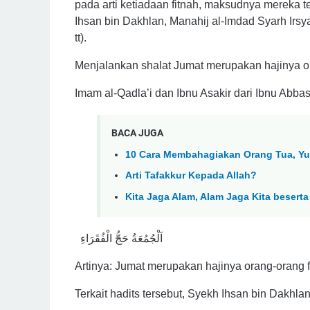
pada arti ketiadaan fitnah, maksudnya mereka t
Ihsan bin Dakhlan, Manahij al-Imdad Syarh Irsya
tt).
Menjalankan shalat Jumat merupakan hajinya 
Imam al-Qadla’i dan Ibnu Asakir dari Ibnu Abb
BACA JUGA
10 Cara Membahagiakan Orang Tua, Yu
Arti Tafakkur Kepada Allah?
Kita Jaga Alam, Alam Jaga Kita besert
اَلْجُمُعَةُ حَجُّ الْفُقَرَاءِ
Artinya: Jumat merupakan hajinya orang-orang 
Terkait hadits tersebut, Syekh Ihsan bin Dakh