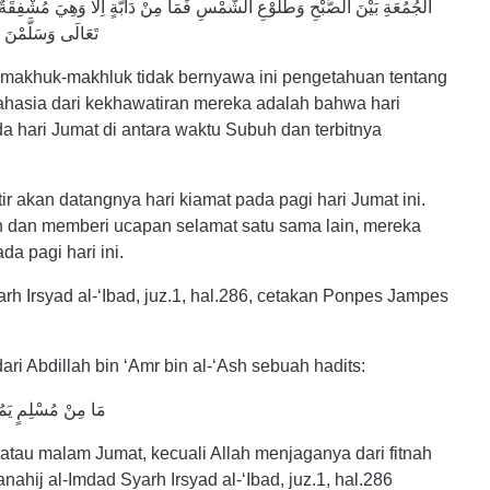
الْجُمُعَةِ بَيْنَ الصُّبْحِ وَطُلُوْعِ الشَّمْسِ فَمَا مِنْ دَابَّةٍ اِلَّا وَهِيَ مُشْفِقَة
تَعَالَى وَسَلَّمْنَ عَلَى بَعْضِهِنَّ وَقُلْنَ يَوْمٌ صَالِحٌ حَيْثُ لَمْ تَقُمْ فِيْهَا السَّاعَةُ
 makhuk-makhluk tidak bernyawa ini pengetahuan tentang
 Rahasia dari kekhawatiran mereka adalah bahwa hari
da hari Jumat di antara waktu Subuh dan terbitnya
r akan datangnya hari kiamat pada pagi hari Jumat ini.
ah dan memberi ucapan selamat satu sama lain, mereka
ada pagi hari ini.
rh Irsyad al-‘Ibad, juz.1, hal.286, cetakan Ponpes Jampes
i Abdillah bin ‘Amr bin al-‘Ash sebuah hadits:
مَا مِنْ مُسْلِمٍ يَمُوْتُ يَوْمَ الْجُمُعَةِ أَوْ لَيْلَةَ الْجُمُعَةِ إِلَّا وَقَاهُ اللهُ فِتْنَةَ الْقَبْرِ
 atau malam Jumat, kecuali Allah menjaganya dari fitnah
hij al-Imdad Syarh Irsyad al-‘Ibad, juz.1, hal.286