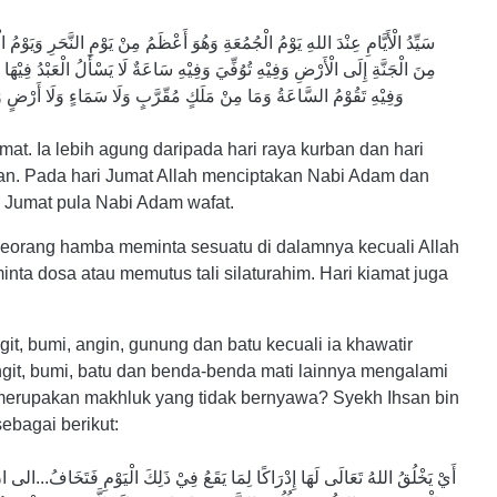
مِنَ الْجَنَّةِ إِلَى الْأَرْضِ وَفِيْهِ تُوُفِّيَ وَفِيْهِ سَاعَةٌ لَا يَسْأَلُ الْعَبْدُ فِيْهَا ال
وَفِيْهِ تَقُوْمُ السَّاعَةُ وَمَا مِنْ مَلَكٍ مُقّرَّبٍ وَلَا سَمَاءٍ وَلَا أَرْضٍ وَلَا رِيْحٍ وَلَا جَبَلٍ وَلَا حَجَرٍ إِلَّا وَهُوَ مُشْفِقٌ مِنْ يَوْمِ الْجُمُعَةِ
Jumat. Ia lebih agung daripada hari raya kurban dan hari
maan. Pada hari Jumat Allah menciptakan Nabi Adam dan
i Jumat pula Nabi Adam wafat.
 seorang hamba meminta sesuatu di dalamnya kecuali Allah
ta dosa atau memutus tali silaturahim. Hari kiamat juga
ngit, bumi, angin, gunung dan batu kecuali ia khawatir
ngit, bumi, batu dan benda-benda mati lainnya mengalami
merupakan makhluk yang tidak bernyawa? Syekh Ihsan bin
sebagai berikut:
أَيْ يَخْلُقُ اللهُ تَعَالَى لَهَا إِدْرَاكًا لِمَا يَقَعُ فِيْ ذَلِكَ الْيَوْمِ فَتَخَافُ...الى ا