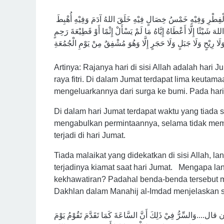
سَيِّدُ الْأَيَّامِ عِنْدَ اللهِ يَوْمُ الْجُمُعَةِ وَهُوَ أَعْظَمُ مِنْ يَوْمِ النَّحَرِ وَيَوْمُ الْفِطْرِ وَفِيْهِ خَمْسُ خِصَالٍ فِيْهِ خَلَقَ اللهُ آدَمَ وَفِيْهِ أُهْبِطَ
لهَ شَيْئًا إِلَّا أَعْطَاهُ إِيَّاهُ مَا لَمْ يَسْأَلْ إِثْمًا أَوْ قَطِيْعَةَ رَحِمٍ
Artinya: Rajanya hari di sisi Allah adalah hari 
raya fitri. Di dalam Jumat terdapat lima keuta
mengeluarkannya dari surga ke bumi. Pada har
Di dalam hari Jumat terdapat waktu yang tiada
mengabulkan permintaannya, selama tidak memin
terjadi di hari Jumat.
Tiada malaikat yang didekatkan di sisi Allah, la
terjadinya kiamat saat hari Jumat. Mengapa la
kekhawatiran? Padahal benda-benda tersebut 
Dakhlan dalam Manahij al-Imdad menjelaskan 
ن قال....وَالسِّرُّ فِيْ ذَلِكَ أَنَّ السَّاعَةَ كَمَا تَقَدَّمَ تَقُوْمُ يَوْمَ