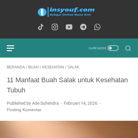
BERANDA
/
BUAH
/
KESEHATAN
/
SALAK
11 Manfaat Buah Salak untuk Kesehatan
Tubuh
Published by Ade Suhendra
Februari 14, 2026
Posting Komentar