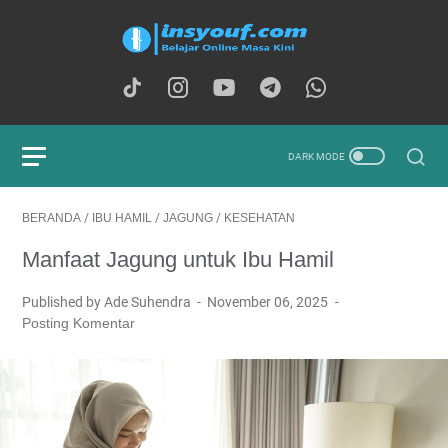
BERANDA
/
IBU HAMIL
/
JAGUNG
/
KESEHATAN
Manfaat Jagung untuk Ibu Hamil
Published by Ade Suhendra
November 06, 2025
Posting Komentar