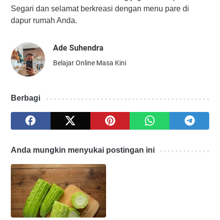
Segari dan selamat berkreasi dengan menu pare di
dapur rumah Anda.
Ade Suhendra
Belajar Online Masa Kini
Berbagi
Anda mungkin menyukai postingan ini