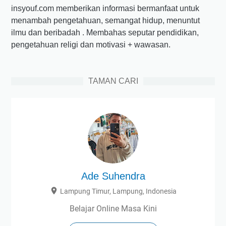
insyouf.com memberikan informasi bermanfaat untuk
menambah pengetahuan, semangat hidup, menuntut
ilmu dan beribadah . Membahas seputar pendidikan,
pengetahuan religi dan motivasi + wawasan.
TAMAN CARI
Ade Suhendra
Lampung Timur, Lampung, Indonesia
Belajar Online Masa Kini