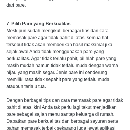
dari pare.
7. Pilih Pare yang Berkualitas
Meskipun sudah mengikuti berbagai tips dan cara
memasak pare agar tidak pahit di atas, semua hal
tersebut tidak akan memberikan hasil maksimal jika
sejak awal Anda tidak menggunakan pare yang
berkualitas. Agar tidak terlalu pahit, pilihlah pare yang
masih mudah namun tidak terlalu muda dengan warna
hijau yang masih segar. Jenis pare ini cenderung
memiliki rasa tidak sepahit pare yang terlalu muda
ataupun terlalu tua.
Dengan berbagai tips dan cara memasak pare agar tidak
pahit di atas, kini Anda tak perlu lagi takut menjadikan
pare sebagai sajian menu santap keluarga di rumah.
Dapatkan pare berkualitas dan berbagai sayuran serta
bahan memasak terbaik sekarang juga lewat aplikasi