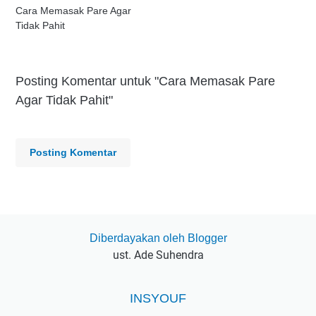
Cara Memasak Pare Agar
Tidak Pahit
Posting Komentar untuk "Cara Memasak Pare
Agar Tidak Pahit"
Posting Komentar
Diberdayakan oleh Blogger
ust. Ade Suhendra
INSYOUF