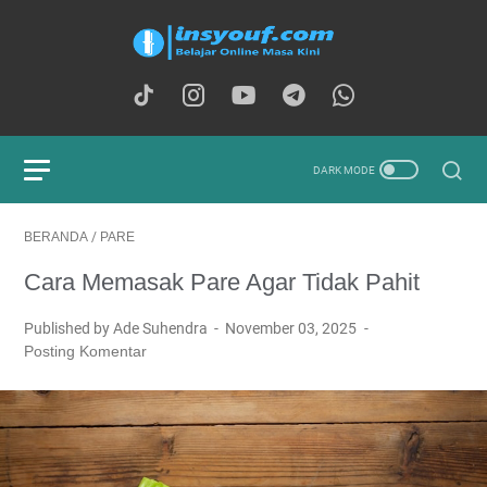
BERANDA
/
PARE
Cara Memasak Pare Agar Tidak Pahit
Published by Ade Suhendra
November 03, 2025
Posting Komentar