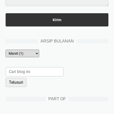
ARSIP BULANAN
PART OF