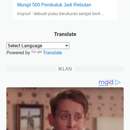
Mungil 500 Penduduk Jadi Rebutan
Insyouf - Sebuah pulau berukuran sangat kecil …
Translate
Powered by
Translate
IKLAN