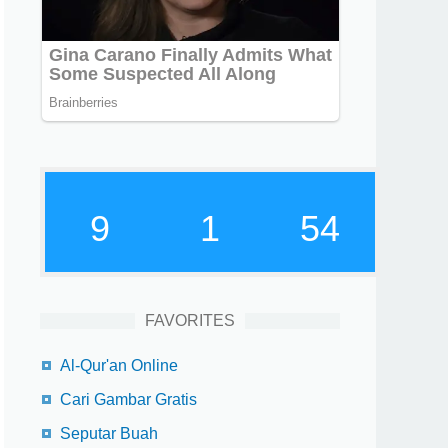
9
1
55
FAVORITES
Al-Qur'an Online
Cari Gambar Gratis
Seputar Buah