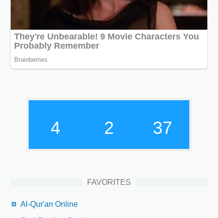
4
2
38
FAVORITES
Al-Qur'an Online