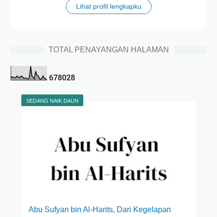
Lihat profil lengkapku
TOTAL PENAYANGAN HALAMAN
6
7
8
0
2
8
SEDANG NAIK DAUN
Abu Sufyan bin Al-Harits, Dari Kegelapan