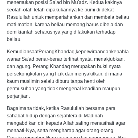
menemukan posisi Sa'ad bin Mu'adz. Kedua kakinya
seolah-olah telah dipakukannya ke bumi di dekat
Rasulullah untuk mempertahankan dan membela beliau
mati-matian, karena beliau memang harus dibela dan
demikianlah seharusnya yang dilakukan terhadap
beliau.
KemudiansaatPerangKhandaq,keperwiraandankepahla
wananSa'ad benar-benar terlihat nyata, menakjubkan,
dan agung. Perang Khandaq merupakan bukti nyata
persekongkolan yang licik dan menyakitkan, di mana
kaum muslimin selalu diburu tanpa henti oleh
permusuhan yang tidak mengenal keadilan maupun
perjanjian.
Bagaimana tidak, ketika Rasulullah bersama para
sahabat hidup dengan sejahtera di Madinah
mengabdikan diri kepada Allah,saling menasihati agar
menaati-Nya, serta mengharap agar orang-orang
Quraisy menghentikan serangan dan peperangan, tiba-