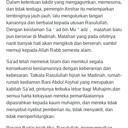
Dalam ketentuan takdir yang mengagumkan, memesona,
dan tidak terduga, pemimpin Anshar itu melemparkan
lembingnya jauh-jauh, lalu mengulurkan tangan
kanannya dan berbaiat kepada utusan Rasulullah.
Dengan keislaman Sa＇ad bin Mu＇adz， matahari baru
pun bersinar di Madinah. Matahari yang pada orbitnya
nanti banyak hati akan mengikuti dan berserah, sambil
memuji kepada Allah Rabb semesta alam.
Sa'ad telah memeluk Islam dan memikul segala
konsekuensi keislamannya dengan keberanian dan
kebesaran. Tatkala Rasulullah hijrah ke Madinah, rumah-
rumah kediaman Bani Abdul Asyhal yang merupakan
kabilah Sa'ad, pintunya terbuka lebar bagi Muhajirin,dan
semua harta kekayaan mereka pemanfaatannya
dipasrahkan kepada kaum muhajirin, dan mereka tidak
menyebut-nyebut pemberian itu, tidak menyakiti, dan
tidak memperhitungkan.
Perang Badar telah tiba. Rasulullah mengumpulkan