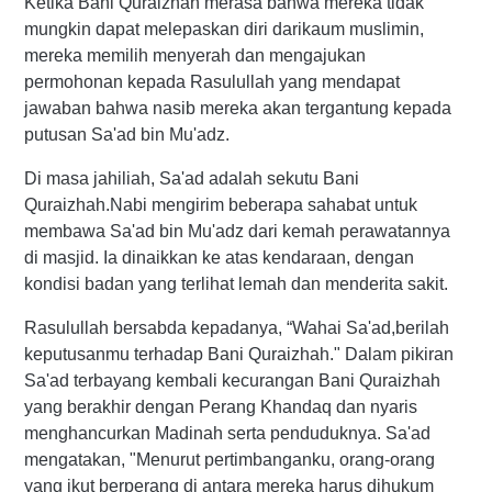
Ketika Bani Quraizhah merasa bahwa mereka tidak
mungkin dapat melepaskan diri darikaum muslimin,
mereka memilih menyerah dan mengajukan
permohonan kepada Rasulullah yang mendapat
jawaban bahwa nasib mereka akan tergantung kepada
putusan Sa'ad bin Mu'adz.
Di masa jahiliah, Sa'ad adalah sekutu Bani
Quraizhah.Nabi mengirim beberapa sahabat untuk
membawa Sa'ad bin Mu'adz dari kemah perawatannya
di masjid. Ia dinaikkan ke atas kendaraan, dengan
kondisi badan yang terlihat lemah dan menderita sakit.
Rasulullah bersabda kepadanya, “Wahai Sa'ad,berilah
keputusanmu terhadap Bani Quraizhah." Dalam pikiran
Sa'ad terbayang kembali kecurangan Bani Quraizhah
yang berakhir dengan Perang Khandaq dan nyaris
menghancurkan Madinah serta penduduknya. Sa'ad
mengatakan, "Menurut pertimbanganku, orang-orang
yang ikut berperang di antara mereka harus dihukum