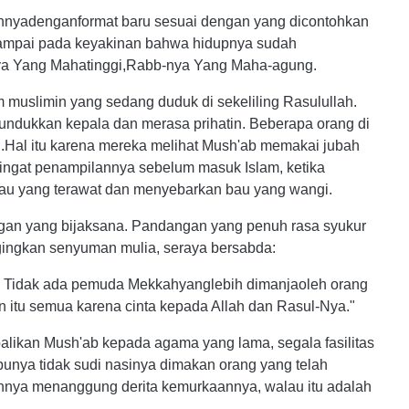
nnyadenganformat baru sesuai dengan yang dicontohkan
 sampai pada keyakinan bahwa hidupnya sudah
ya Yang Mahatinggi,Rabb-nya Yang Maha-agung.
 muslimin yang sedang duduk di sekeliling Rasulullah.
dukkan kepala dan merasa prihatin. Beberapa orang di
ru.Hal itu karena mereka melihat Mush'ab memakai jubah
ingat penampilannya sebelum masuk Islam, ketika
jau yang terawat dan menyebarkan bau yang wangi.
gan yang bijaksana. Pandangan yang penuh rasa syukur
gingkan senyuman mulia, seraya bersabda:
a. Tidak ada pemuda Mekkahyanglebih dimanjaoleh orang
n itu semua karena cinta kepada Allah dan Rasul-Nya."
likan Mush'ab kepada agama yang lama, segala fasilitas
bunya tidak sudi nasinya dimakan orang yang telah
nnya menanggung derita kemurkaannya, walau itu adalah