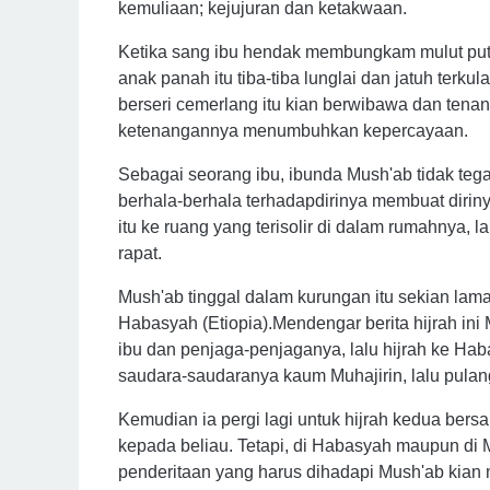
kemuliaan; kejujuran dan ketakwaan.
Ketika sang ibu hendak membungkam mulut put
anak panah itu tiba-tiba lunglai dan jatuh ter
berseri cemerlang itu kian berwibawa dan te
ketenangannya menumbuhkan kepercayaan.
Sebagai seorang ibu, ibunda Mush'ab tidak teg
berhala-berhala terhadapdirinya membuat dirin
itu ke ruang yang terisolir di dalam rumahnya, 
rapat.
Mush'ab tinggal dalam kurungan itu sekian lam
Habasyah (Etiopia).Mendengar berita hijrah ini
ibu dan penjaga-penjaganya, lalu hijrah ke Ha
saudara-saudaranya kaum Muhajirin, lalu pula
Kemudian ia pergi lagi untuk hijrah kedua bers
kepada beliau. Tetapi, di Habasyah maupun di 
penderitaan yang harus dihadapi Mush'ab kian 