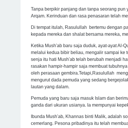
Tanpa berpikir panjang dan tanpa seorang pun 
Arqam. Kerinduan dan rasa penasaran telah me
Di tempat itulah, Rasulullah bertemu dengan p
kepada mereka dan shalat bersama mereka, me
Ketika Mush'ab baru saja duduk, ayat-ayat Al-Qu
melalui kedua bibir beliau, mengalir sampai ke
senja itu hati Mush'ab telah berubah menjadi ha
rasakan hampir-hampir saja membuat tubuhnya t
oleh perasaan gembira.Tetapi,Rasulullah men
mengurut dada pemuda yang sedang bergejolak i
lautan yang dalam.
Pemuda yang baru saja masuk Islam dan beriman
ganda dari ukuran usianya. Ia mempunyai kepe
Ibunda Mush'ab, Khannas binti Malik, adalah s
cemerlang. Pesona pribadinya itu telah membua