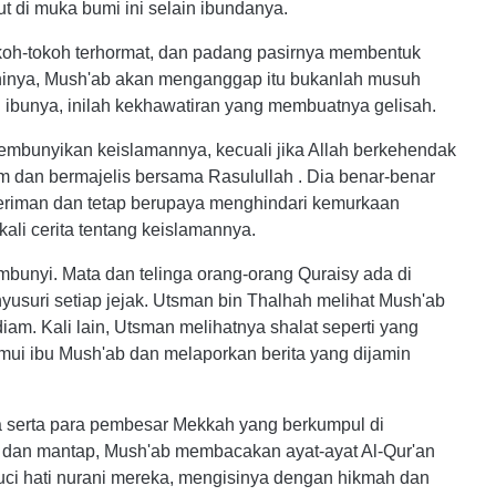
t di muka bumi ini selain ibundanya.
koh-tokoh terhormat, dan padang pasirnya membentuk
nya, Mush'ab akan menganggap itu bukanlah musuh
lah ibunya, inilah kekhawatiran yang membuatnya gelisah.
embunyikan keislamannya, kecuali jika Allah berkehendak
rqam dan bermajelis bersama Rasulullah . Dia benar-benar
eriman dan tetap berupaya menghindari kemurkaan
kali cerita tentang keislamannya.
mbunyi. Mata dan telinga orang-orang Quraisy ada di
yusuri setiap jejak. Utsman bin Thalhah melihat Mush'ab
am. Kali lain, Utsman melihatnya shalat seperti yang
ui ibu Mush'ab dan melaporkan berita yang dijamin
a serta para pembesar Mekkah yang berkumpul di
 dan mantap, Mush'ab membacakan ayat-ayat Al-Qur'an
ci hati nurani mereka, mengisinya dengan hikmah dan