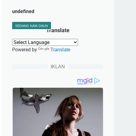
u
n
d
e
f
n
e
d
SEDANG NAIK DAUN
Translate
Powered by
Translate
IKLAN