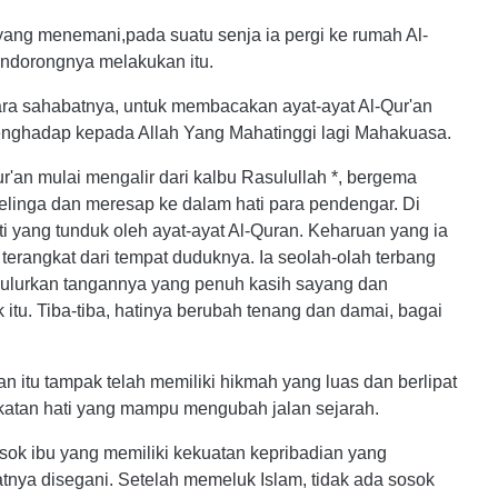
yang menemani,pada suatu senja ia pergi ke rumah Al-
ndorongnya melakukan itu.
ara sahabatnya, untuk membacakan ayat-ayat Al-Qur'an
nghadap kepada Allah Yang Mahatinggi lagi Mahakuasa.
r'an mulai mengalir dari kalbu Rasulullah *, bergema
 telinga dan meresap ke dalam hati para pendengar. Di
ti yang tunduk oleh ayat-ayat Al-Quran. Keharuan yang ia
erangkat dari tempat duduknya. Ia seolah-olah terbang
gulurkan tangannya yang penuh kasih sayang dan
tu. Tiba-tiba, hatinya berubah tenang dan damai, bagai
 itu tampak telah memiliki hikmah yang luas dan berlipat
katan hati yang mampu mengubah jalan sejarah.
osok ibu yang memiliki kekuatan kepribadian yang
tnya disegani. Setelah memeluk Islam, tidak ada sosok