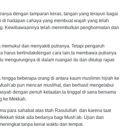
ranya dengan tamparan keras, tangan yang terayun bagai
kulai di hadapan cahaya yang membuat wajah yang telah
nang. Kewibawaannya telah menimbulkan penghormatan dan
a memukul dan menyakiti putranya. Tetapi pengaruh
ya harus bertindakdengan cara lain.Ia membawa putranya
lalu mengurungnya di dalam ruangan itu dan ditutup rapat-
a hingga beberapa orang di antara kaum muslimin hijrah ke
 Mush'ab pun mencari muslihat, dan berhasil mengelabui
basyah dengan penuh ketaatan.Ia tinggal di sana bersama
ng ke Mekkah.
ama para sahabat atas titah Rasulullah dan karena taat
Mekkah tidak ada bedanya bagi Mush'ab. Ujian dan
meningkat tanpa kenal waktu dan tempat.