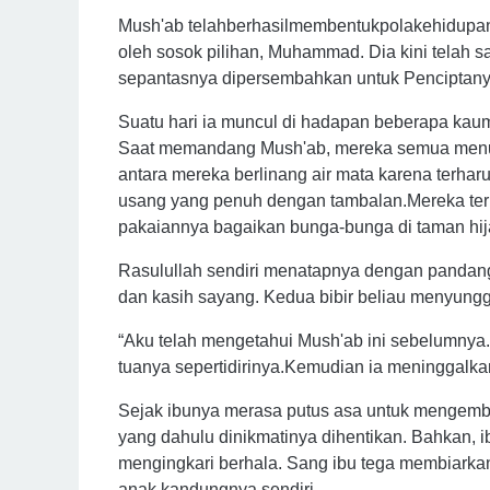
Mush'ab telahberhasilmembentukpolakehidupa
oleh sosok pilihan, Muhammad. Dia kini telah
sepantasnya dipersembahkan untuk Penciptan
Suatu hari ia muncul di hadapan beberapa kaum
Saat memandang Mush'ab, mereka semua menun
antara mereka berlinang air mata karena terha
usang yang penuh dengan tambalan.Mereka ter
pakaiannya bagaikan bunga-bunga di taman hi
Rasulullah sendiri menatapnya dengan pandan
dan kasih sayang. Kedua bibir beliau menyung
“Aku telah mengetahui Mush'ab ini sebelumny
tuanya sepertidirinya.Kemudian ia meninggalka
Sejak ibunya merasa putus asa untuk mengemba
yang dahulu dinikmatinya dihentikan. Bahkan, i
mengingkari berhala. Sang ibu tega membiarka
anak kandungnya sendiri.