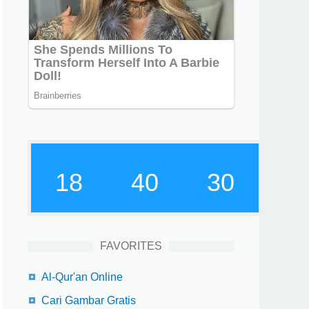
18
40
31
FAVORITES
Al-Qur'an Online
Cari Gambar Gratis