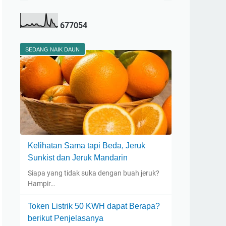
6
7
7
0
5
4
SEDANG NAIK DAUN
Kelihatan Sama tapi Beda, Jeruk
Sunkist dan Jeruk Mandarin
Siapa yang tidak suka dengan buah jeruk?
Hampir…
Token Listrik 50 KWH dapat Berapa?
berikut Penjelasanya