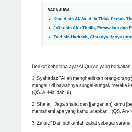
BACA JUGA
Khalid bin Al-Walid, Ia Tidak Pernah 
Ja'far bin Abu Thalib, Perawakan dan P
Zaid bin Haritsah, Cintanya Hanya unt
Berikut beberapa ayat Al-Qur'an yang berkaita
1. Syahadat: "Allah menghadirkan orang-orang
mengalir di bawahnya sungai-sungai, mereka k
(QS. Al-Ma'idah: 9)
2. Shalat: "Jaga shalat dan [janganlah] kamu 
memahami apa yang kamu ucapkan." (QS. An-Ni
3. Zakat: "Dan jadikanlah zakat sebagai sarana 