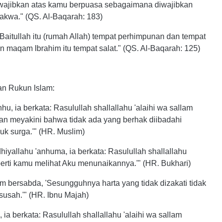
iwajibkan atas kamu berpuasa sebagaimana diwajibkan
akwa." (QS. Al-Baqarah: 183)
 Baitullah itu (rumah Allah) tempat perhimpunan dan tempat
 maqam Ibrahim itu tempat salat." (QS. Al-Baqarah: 125)
an Rukun Islam:
hu, ia berkata: Rasulullah shallallahu 'alaihi wa sallam
an meyakini bahwa tidak ada yang berhak diibadahi
uk surga.'" (HR. Muslim)
adhiyallahu 'anhuma, ia berkata: Rasulullah shallallahu
perti kamu melihat Aku menunaikannya.'" (HR. Bukhari)
lam bersabda, 'Sesungguhnya harta yang tidak dizakati tidak
susah.'" (HR. Ibnu Majah)
 ia berkata: Rasulullah shallallahu 'alaihi wa sallam