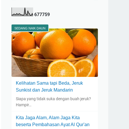
6
7
7
7
5
9
SEDANG NAIK DAUN
Kelihatan Sama tapi Beda, Jeruk
Sunkist dan Jeruk Mandarin
Siapa yang tidak suka dengan buah jeruk?
Hampir…
Kita Jaga Alam, Alam Jaga Kita
beserta Pembahasan Ayat Al Qur'an