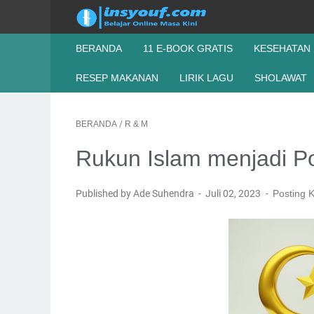
BERANDA
11 E-BOOK GRATIS
KESEHATAN
RESEP MAKANAN
LIRIK LAGU
SHOLAWAT
BERANDA
/
R & M
Rukun Islam menjadi 
Published by Ade Suhendra
Juli 02, 2023
Posting 