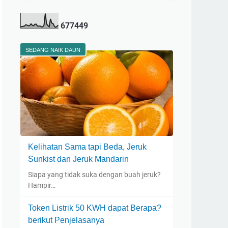
6
7
7
4
4
9
SEDANG NAIK DAUN
Kelihatan Sama tapi Beda, Jeruk
Sunkist dan Jeruk Mandarin
Siapa yang tidak suka dengan buah jeruk?
Hampir…
Token Listrik 50 KWH dapat Berapa?
berikut Penjelasanya